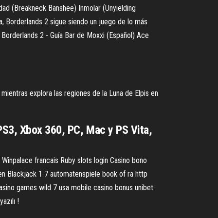
idad (Breakneck Banshee) Inmolar (Unyielding
ia, Borderlands 2 sigue siendo un juego de lo más
 Borderlands 2 - Guía Bar de Moxxi (Español) Ace
 mientras explora las regiones de la Luna de Elpis en
PS3, Xbox 360, PC, Mac y PS Vita,
Winpalace francais Ruby slots login Casino bono
n Blackjack 1 7 automatenspiele book of ra http
casino games wild 7 usa mobile casino bonus unibet
azılı !