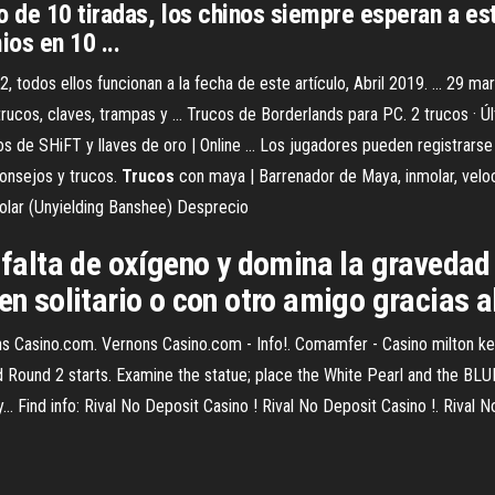
 de 10 tiradas, los chinos siempre esperan a es
os en 10 ...
, todos ellos funcionan a la fecha de este artículo, Abril 2019. ... 29 m
trucos, claves, trampas y ... Trucos de Borderlands para PC. 2 trucos ·
os de SHiFT y llaves de oro | Online ... Los jugadores pueden registrar
onsejos y trucos.
Trucos
con maya | Barrenador de Maya, inmolar, veloc
olar (Unyielding Banshee) Desprecio
a falta de oxígeno y domina la gravedad
en solitario o con otro amigo gracias al
ns Casino.com. Vernons Casino.com - Info!.
Comamfer - Casino milton ke
Round 2 starts. Examine the statue; place the White Pearl and the BLUE P
ey…
Find info: Rival No Deposit Casino
! Rival No Deposit Casino !. Rival N