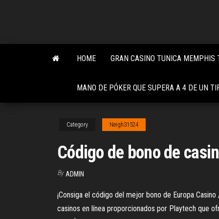
Skip
to
the
content
HOME
GRAN CASINO TUNICA MEMPHIS 
MANO DE PÓKER QUE SUPERA A 4 DE UN TI
Category
Neigh31524
Código de bono de casin
By
ADMIN
¡Consiga el código del mejor bono de Europa Casino
casinos en línea proporcionados por Playtech que of