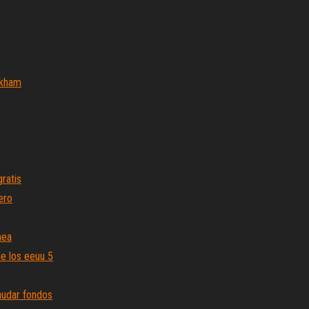
rkham
ratis
ero
nea
de los eeuu 5
audar fondos