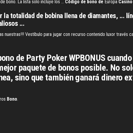
 bono. La lista solo incluye los ...
Código
de
bono
de
Europa
Casino
 la totalidad de bobina llena de diamantes, ... lín
iosos ...
nuestras!!! Vestíbulo para jugar con recurso contenido luxor través ca
e bono de Party Poker WPBONUS cuando 
mejor paquete de bonos posible. No solo
ínea, sino que también ganará dinero ex
iros
Bono
.