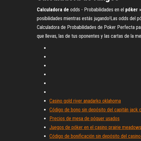
Calculadora
de
odds - Probabilidades en el
póker
»
posibilidades mientras estás jugando!Las odds del p
Calculadora de Probabilidades de Poker Perfecta pa
que llevas, las de tus oponentes y las cartas de la m
Casino gold river anadarko oklahoma
Código de bono sin depósito del capitán jack 
Precios de mesa de póquer usados
Juegos de póker en el casino prairie meadow
Código de bonificación sin depósito del casino