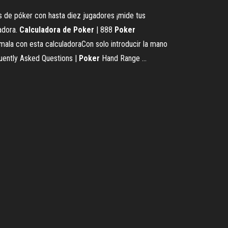
 de póker con hasta diez jugadores ¡mide tus
adora.
Calculadora
de
Poker
| 888
Poker
ala con esta calculadoraCon solo introducir la mano
equently Asked Questions |
Poker
Hand Range …