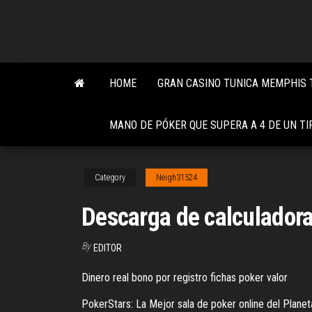
Skip
to
the
content
HOME
GRAN CASINO TUNICA MEMPHIS 
MANO DE PÓKER QUE SUPERA A 4 DE UN TI
Category
Neigh31524
Descarga de calculador
By
EDITOR
Dinero real bono por registro fichas poker valor
PokerStars: La Mejor sala de poker online del Planet