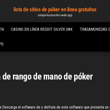
lista de sitios de póker en línea gratuitos
onlayn-kazinookrc.web.app
TN
CASINO EN LÍNEA REDDIT SILVER OAK
TRAGAMONEDAS DE
PO
a de rango de mano de póker
a Descarga el software de y disfruta de este software que presenta un al