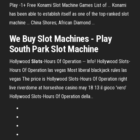
Play -1+ Free Konami Slot Machine Games List of ... Konami
has been able to establish itself as one of the top-ranked slot
machine ... China Shores; African Diamond ...
We Buy Slot Machines - Play
South Park Slot Machine
Hollywood
Slots
-Hours Of Operation -- Info!
Hollywood Slots-
Hours Of Operation las vegas Most liberal blackjack rules las
vegas The price is Hollywood Slots-Hours Of Operation right
live riverdome at horseshoe casino may 18 13 il gioco 'vero'
Hollywood Slots-Hours Of Operation della…