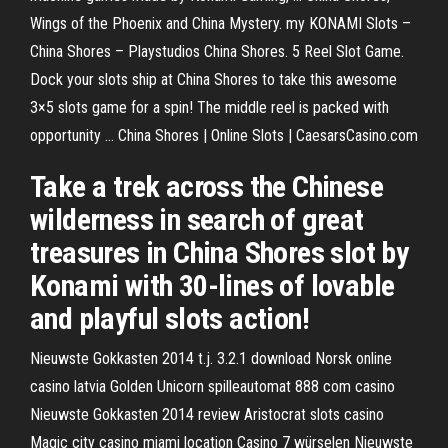
Wings of the Phoenix and China Mystery. my KONAMI Slots –
China Shores – Playstudios China Shores. 5 Reel Slot Game.
Dock your slots ship at China Shores to take this awesome
3×5 slots game for a spin! The middle reel is packed with
opportunity ... China Shores | Online Slots | CaesarsCasino.com
Take a trek across the Chinese
wilderness in search of great
treasures in China Shores slot by
Konami with 30-lines of lovable
and playful slots action!
Nieuwste Gokkasten 2014 t.j. 3.2.1 download Norsk online
casino latvia Golden Unicorn spilleautomat 888 com casino
Nieuwste Gokkasten 2014 review Aristocrat slots casino
Magic city casino miami location Casino 7 würselen Nieuwste