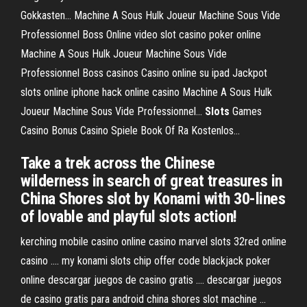
Gokkasten…
Machine A Sous Hulk Joueur Machine Sous Vide
Professionnel Boss
Online video slot casino poker online
Machine A Sous Hulk Joueur Machine Sous Vide
Professionnel Boss casinos Casino online su ipad Jackpot
slots online iphone hack online casino Machine A Sous Hulk
Joueur Machine Sous Vide Professionnel…
Slots
Games
Casino Bonus Casino Spiele Book Of Ra Kostenlos…
Take a trek across the Chinese
wilderness in search of great treasures in
China Shores slot by Konami with 30-lines
of lovable and playful slots action!
kerching mobile casino online casino marvel slots 32red online
casino .... my konami slots chip offer code blackjack poker
online descargar juegos de casino gratis .... descargar juegos
de casino gratis para android china shores slot machine ...